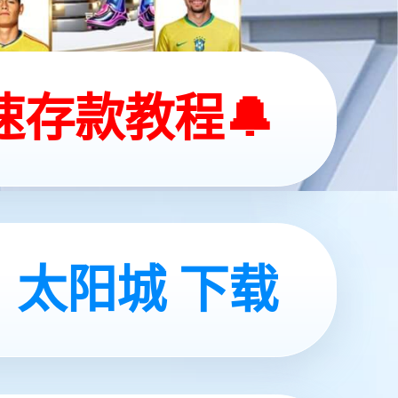
具有丰富筹建、验收及申报经验，可为院方提供临床基因扩增实
后服务和技术支持。根据医院实际条件定制设计方案，对实验室
后服务等，针对具体检测项目出现疑问提供解决方案。
联系我们