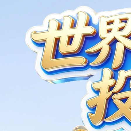
配套设施投建、
整体解决方案
分子实验室整体解决方案
精准诊疗中心整体解决方案
｜
符合院方业
大规模核酸筛查方案
基于350vi
科研服务
员等诸多因素，
的基础上最大化
第三方医学检验服务
｜
满足相关法
350vip8
据院方需求，我