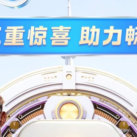
资质与自制试剂管理体系搭建
88新葡的京集团生物将提供自产及其他引进的具有CFDA注册证的相关基因检测
管理体系，试剂确保院方可合理、合规地开展更多基因检测项目。
培训与人员能力考核
验操作标准及规范化，可提供集中培训及点对点培训服务，由350vip8
形式。设立的培训中心可根据不同需求及学员情况定制相应培训课程，
人员颁发上岗证及结业证书，保证院方临床检测质量及稳定性。同时，
术人员上岗培训班
的机会。
350vip8888新葡的京集团生物-临床基因扩增