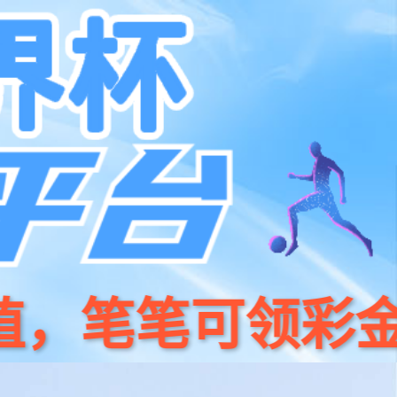
招采平台
人力资源
投资者关系
联系我们
EN
方案
生物拥有多年PCR实验室专业建设经验，我司技术人员将到院方
扩增实验室要求制定建设和改造方案，包括实验室布局设计、