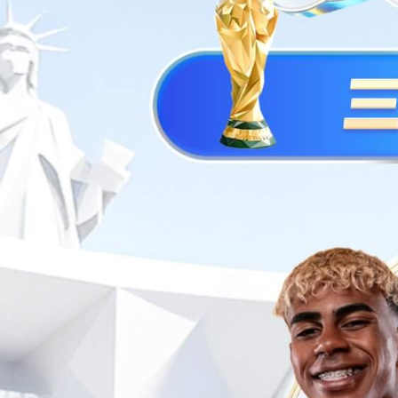
｜
检测试剂盒
350vip88
方构建自制试剂
｜
严格的岗前
为了保证客户实
量、管理等多种
验证，考核通过
增检验实验室技