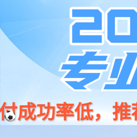
首页
走进350
产品中心
首页
>
产品中心
>
整体解决方案
每盒每剂，但求高精高质；一诊一断
产品中心
Product Center
试剂
｜
标准化的实
仪器
实验室的整体工
现场评估后，认
基因检测服务