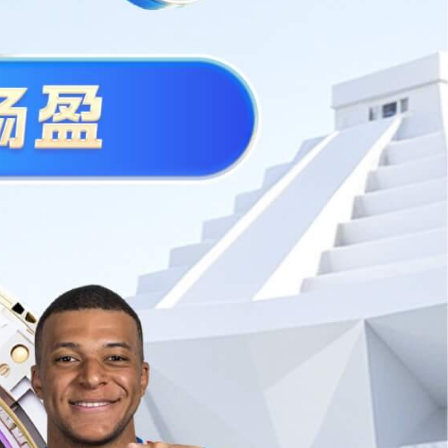
新项目或其他项目，350vip8888新葡的京集团生物将协助院
888新葡的京集团生物专业技术人员教学，涵括理论、实操、质
并根据标准的质量管理体系对技术人员进行培训、考核及能力
可为院方实验室人员提供参加各省临检中心组织的
临床基因扩
检验技术人员培训课程