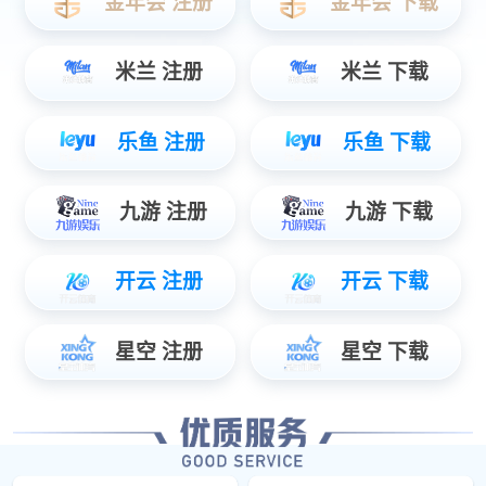
联系人：侯女士，yaping.hou@。
｜
科研合作与技术转化
为进一步加快项目研发、鼓励创新、加快技术转化，
350vip8888新葡的京集团生物成立了生命科学研究院，吸引了多名
欧美优秀科学家、学者加盟，在样本快速处理、全自动核酸提取工
作站、荧光定量PCR、多重荧光PCR、新一代测序NGS、液态芯
片、分子诊断POCT等方面搭建了多个技术平台。欢迎有意向者共同
探讨课题申报或技术开发等多方面交流，基于双方或多方已有的技
术成果、研究基础、资源优势，开展多维度合作，如合作申报国
家、省市级科研课题，集中双方优势，联合攻关，加速分子诊断研
究成果的应用和技术转化。
服务热线：400-444-1442