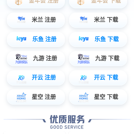
② 纳米核壳技术：
纳米级别磁性核心+分子聚合物外壳，表面比最大化，保证核酸
富集空间！
③ 内标专利技术：
参与提取和扩增全过程，预防假阴性，确保结果准确，防止漏
检。
④ 精确的靶基因选择
⑤ 通过生物信息大数据分析以及NGS高深度测序确定相关性
更高的检测靶点，提高检测结果的准确性。
⑥ 先进的酶修饰技术：
经过特定修饰的酶，活性更高，对干扰物耐受更强。
⑦ UNG酶+dUTP防污染体系：
试剂含有UNG酶+dUTP防污染体系，能够有效防止产物污染带
来的假阳性结果。
⑧ 可全自动化：
搭配350vip8888新葡的京集团生物Natch S/CS/CS2全自动核酸
提取系统，实现检测的全自动化，避免人工操作误差，提高工作效
率和准确性，实现实验室检测的标准化。